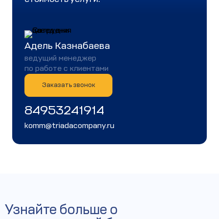
Адель Казнабаева
ведущий менеджер
по работе с клиентами
Заказать звонок
84953241914
komm@triadacompany.ru
Узнайте больше о