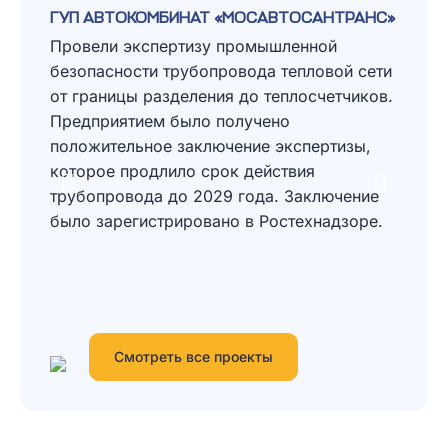
ОСАНТРАНС»
ОБОСНОВАНИЕ БЕЗОПАСНОСТИ ДЛЯ ООО
ДОК "КАЛЕВАЛА!"
енной
Разработали обоснование безопасности
пловой сети
для склада опасных химических веществ.
лосчетчиков.
рамках разработки обоснования смогли
утвердить возможность отказаться от
спертизы,
установки системы автоматического
ия
непрерывного газового контроля.
Заключение
Обоснование безопасности успешно
ехнадзоре.
прошло экспертизу промышленной
безопасности и получило положительное
заключение экспертизы.
Смотреть все проекты