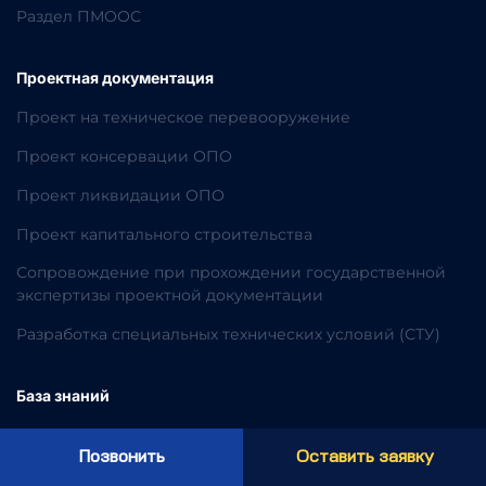
Раздел ПМООС
Проектная документация
Проект на техническое перевооружение
Проект консервации ОПО
Проект ликвидации ОПО
Проект капитального строительства
Сопровождение при прохождении государственной
экспертизы проектной документации
Разработка специальных технических условий (СТУ)
База знаний
Что такое опасный производственный объект?
Позвонить
Оставить заявку
Все о классах опасности ОПО