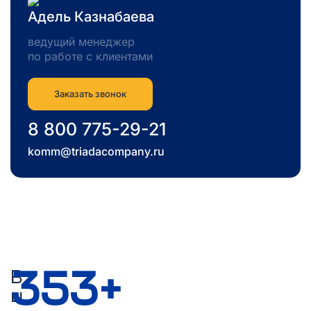
Адель Казнабаева
ведущий менеджер
по работе с клиентами
Заказать звонок
8 800 775-29-21
komm@triadacompany.ru
900
+
В
ы