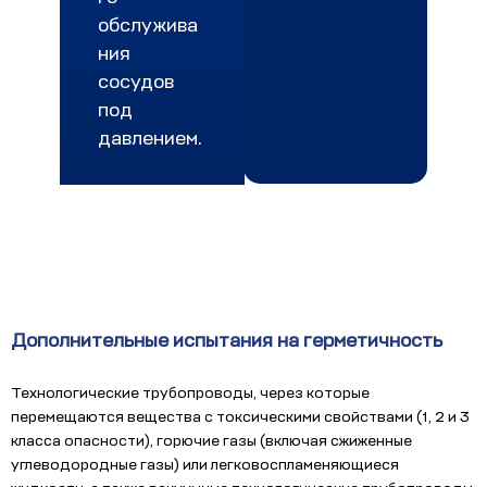
обслужива
ния
сосудов
под
давлением.
Дополнительные испытания на герметичность
Технологические трубопроводы, через которые
перемещаются вещества с токсическими свойствами (1, 2 и 3
класса опасности), горючие газы (включая сжиженные
углеводородные газы) или легковоспламеняющиеся