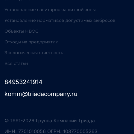
Установление санитарно-защитной зоны
Установление нормативов допустимых выбросов
Объекты НВОС
Отходы на предприятии
Экологическая отчетность
Все статьи
84953241914
komm@triadacompany.ru
© 1991-2026 Группа Компаний Триада
ИНН: 7701010056 ОГРН: 103770005263