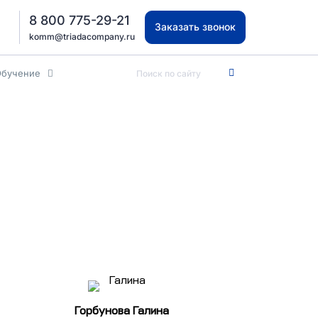
8 800 775-29-21
Заказать звонок
komm@triadacompany.ru
Обучение
Горбунова Галина