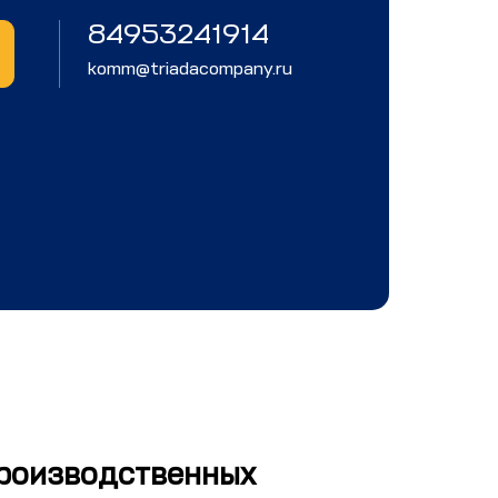
84953241914
komm@triadacompany.ru
производственных