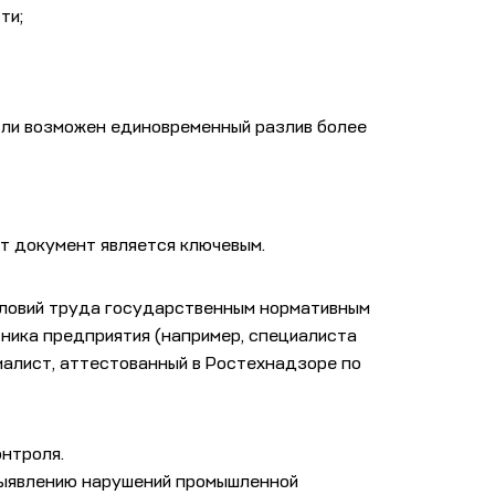
ти;
если возможен единовременный разлив более
т документ является ключевым.
словий труда государственным нормативным
ника предприятия (например, специалиста
иалист, аттестованный в Ростехнадзоре по
нтроля.
 выявлению нарушений промышленной