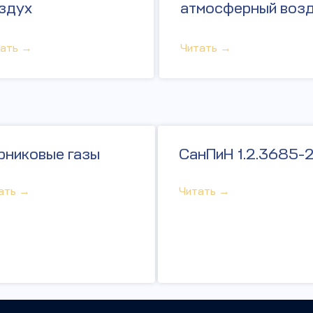
здух
атмосферный воз
тать →
Читать →
рниковые газы
СанПиН 1.2.3685-2
ать →
Читать →