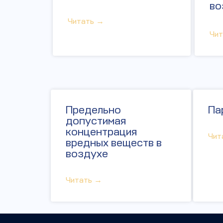
во
Читать →
Чи
Предельно
Па
допустимая
концентрация
Чит
вредных веществ в
воздухе
Читать →