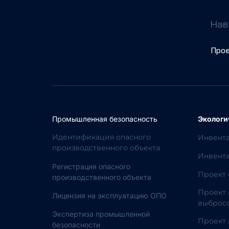
Нав
Про
Промышленная безопасность
Экологи
Идентификация опасного
Инвент
производственного объекта
Инвента
Регистрация опасного
Проект 
производственного объекта
Проект 
Лицензия на эксплуатацию ОПО
выбросо
Экспертиза промышленной
Проект 
безопасности