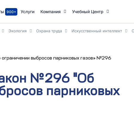
ты
Услуги
Компания
Учебный Центр
900+
Экология
Охрана труда
Искусственный интеллект
 ограничении выбросов парниковых газов» №296
акон №296 "Об
бросов парниковых