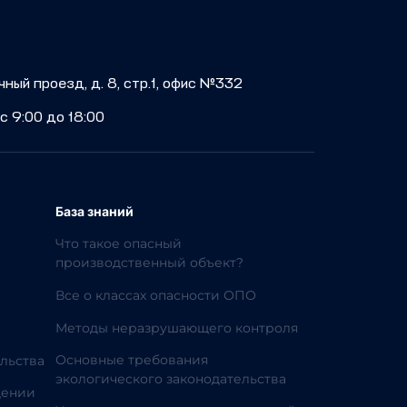
учный проезд, д. 8, стр.1, офис №332
с 9:00 до 18:00
База знаний
Что такое опасный
производственный объект?
Все о классах опасности ОПО
Методы неразрушающего контроля
Основные требования
льства
экологического законодательства
дении