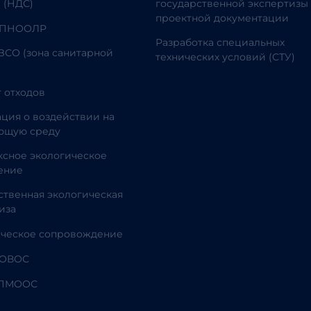
 (НДС)
государственной экспертизы
проектной документации
 ПНООЛР
Разработка специальных
ЗСО (зона санитарной
технических условий (СТУ)
 отходов
ция о воздействии на
ющую среду
сное экологическое
ение
ственная экологическая
иза
ическое сопровождение
 ОВОС
 ПМООС