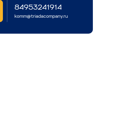
84953241914
komm@triadacompany.ru