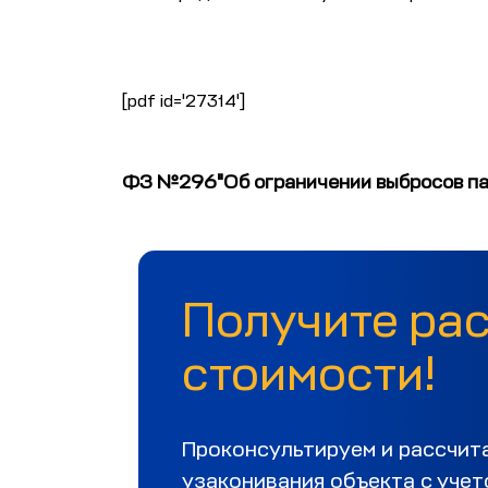
[pdf id='27314']
ФЗ №296"Об ограничении выбросов па
Получите ра
стоимости!
Проконсультируем и рассчит
узаконивания объекта с уче