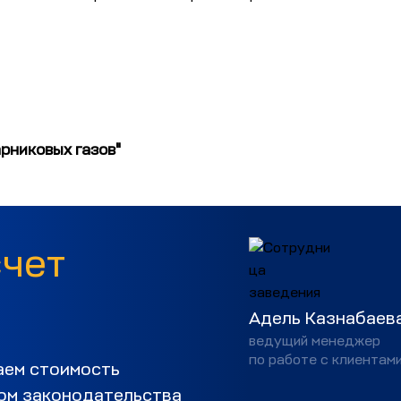
рниковых газов"
счет
Адель Казнабаев
ведущий менеджер
по работе с клиентам
аем стоимость
том законодательства