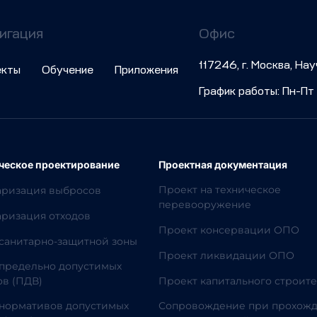
игация
Офис
117246, г. Москва, На
екты
Обучение
Приложения
График работы: Пн-Пт 
ческое проектирование
Проектная документация
Проект на техническое
аризация выбросов
перевооружение
ризация отходов
Проект консервации ОПО
санитарно-защитной зоны
Проект ликвидации ОПО
предельно допустимых
в (ПДВ)
Проект капитального строите
нормативов допустимых
Сопровождение при прохож