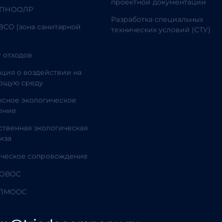
проектной документации
 ПНООЛР
Разработка специальных
ЗСО (зона санитарной
технических условий (СТУ)
 отходов
ция о воздействии на
ющую среду
сное экологическое
ение
ственная экологическая
иза
ическое сопровождение
 ОВОС
 ПМООС