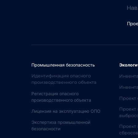
Нав
Про
Промышленная безопасность
Экологи
Идентификация опасного
Инвент
производственного объекта
Инвента
Регистрация опасного
Проект 
производственного объекта
Проект 
Лицензия на эксплуатацию ОПО
выбросо
Экспертиза промышленной
Проект 
безопасности
сбросов