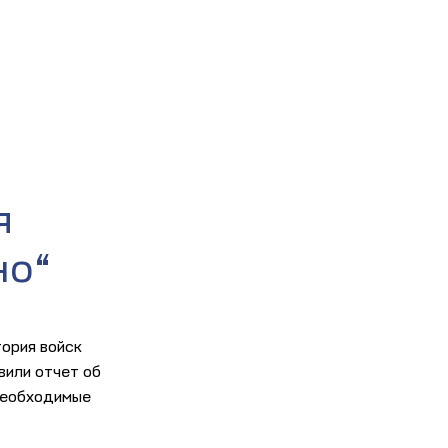
я
но“
ория войск
вили отчет об
 необходимые