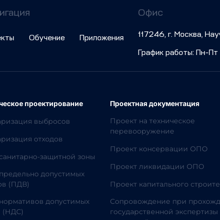
игация
Офис
117246, г. Москва, На
екты
Обучение
Приложения
График работы: Пн-Пт 
ческое проектирование
Проектная документация
Проект на техническое
аризация выбросов
перевооружение
ризация отходов
Проект консервации ОПО
санитарно-защитной зоны
Проект ликвидации ОПО
предельно допустимых
в (ПДВ)
Проект капитального строите
нормативов допустимых
Сопровождение при прохож
 (НДС)
государственной экспертизы