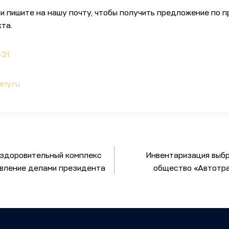
ли пишите на нашу почту, чтобы получить предложение по 
та.
-21
ny.ru
Оздоровительный комплекс
Инвентаризация выб
вление делами президента
общество «Автотра