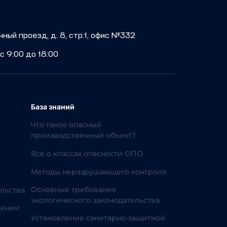
учный проезд, д. 8, стр.1, офис №332
с 9:00 до 18:00
База знаний
Что такое опасный
производственный объект?
Все о классах опасности ОПО
Методы неразрушающего контроля
Основные требования
льства
экологического законодательства
дении
Установление санитарно-защитной