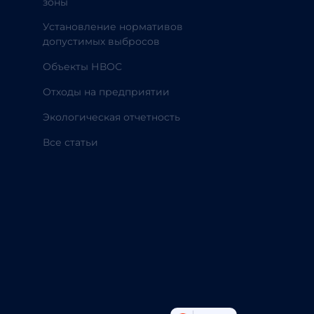
зоны
Установление нормативов
допустимых выбросов
Объекты НВОС
Отходы на предприятии
Экологическая отчетность
Все статьи