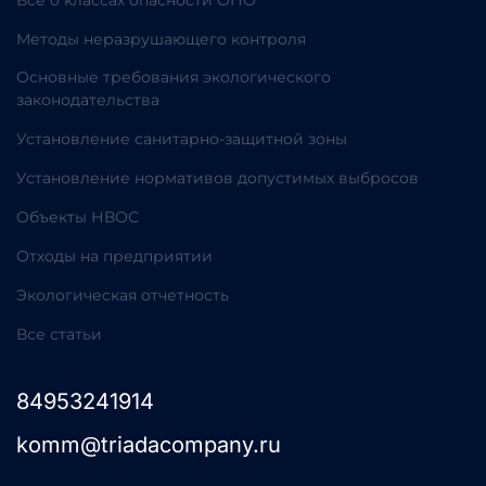
Все о классах опасности ОПО
Методы неразрушающего контроля
Основные требования экологического
законодательства
Установление санитарно-защитной зоны
Установление нормативов допустимых выбросов
Объекты НВОС
Отходы на предприятии
Экологическая отчетность
Все статьи
84953241914
komm@triadacompany.ru