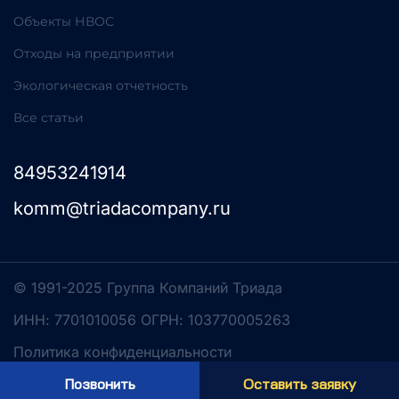
Объекты НВОС
Отходы на предприятии
Экологическая отчетность
Все статьи
84953241914
komm@triadacompany.ru
© 1991-2025 Группа Компаний Триада
ИНН: 7701010056 ОГРН: 103770005263
Политика конфиденциальности
Разработка сайта
Позвонить
Оставить заявку