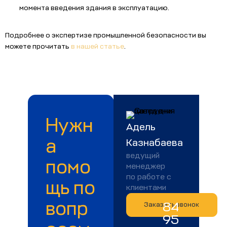
момента введения здания в эксплуатацию.
Подробнее о экспертизе промышленной безопасности вы
можете прочитать
в нашей статье
.
Нужн
Адель
а
Казнабаева
ведущий
помо
менеджер
по работе с
щь по
клиентами
вопр
84
Заказать звонок
95