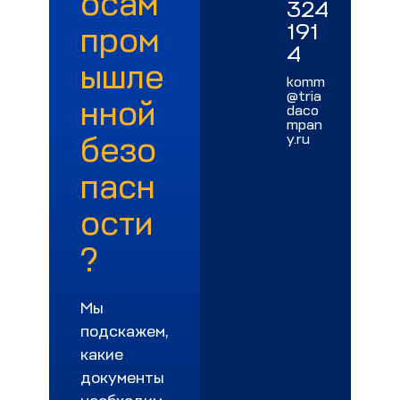
осам
324
191
пром
4
ышле
komm
@tria
нной
daco
mpan
безо
y.ru
пасн
ости
?
Мы
подскажем,
какие
документы