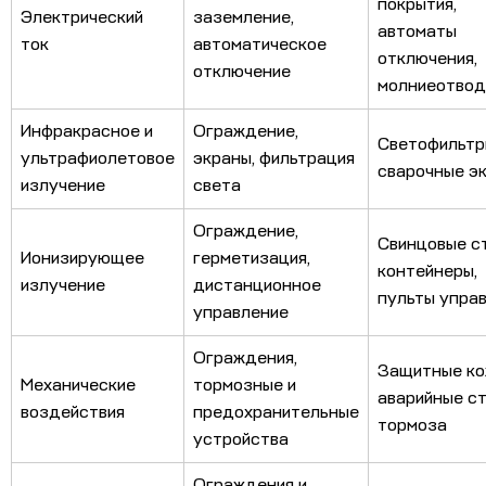
покрытия,
Электрический
заземление,
автоматы
ток
автоматическое
отключения,
отключение
молниеотво
Инфракрасное и
Ограждение,
Светофильтр
ультрафиолетовое
экраны, фильтрация
сварочные э
излучение
света
Ограждение,
Свинцовые с
Ионизирующее
герметизация,
контейнеры,
излучение
дистанционное
пульты упра
управление
Ограждения,
Защитные ко
Механические
тормозные и
аварийные ст
воздействия
предохранительные
тормоза
устройства
Ограждения и