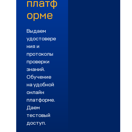
платф
орме
Выдаем
удостовере
ния и
протоколы
проверки
знаний.
Обучение
на удобной
онлайн
платформе.
Даем
тестовый
доступ.