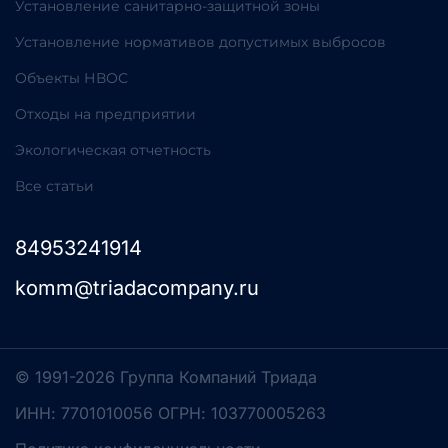
Установление санитарно-защитной зоны
Установление нормативов допустимых выбросов
Объекты НВОС
Отходы на предприятии
Экологическая отчетность
Все статьи
84953241914
komm@triadacompany.ru
© 1991-2026 Группа Компаний Триада
ИНН: 7701010056 ОГРН: 103770005263