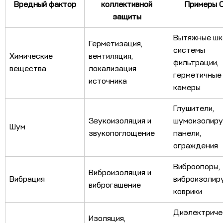
Вредный фактор
коллективной
Примеры 
защиты
Вытяжные шк
Герметизация,
системы
Химические
вентиляция,
фильтрации,
вещества
локализация
герметичные
источника
камеры
Глушители,
Звукоизоляция и
шумоизолир
Шум
звукопоглощение
панели,
ограждения
Виброопоры,
Виброизоляция и
Вибрация
виброизоли
виброгашение
коврики
Диэлектриче
Изоляция,