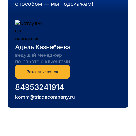
способом — мы подскажем!
Адель Казнабаева
ведущий менеджер
по работе с клиентами
Заказать звонок
84953241914
komm@triadacompany.ru