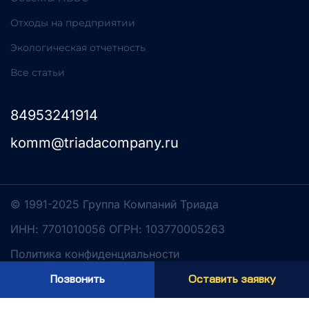
Отходы на предприятии
Экологическая отчетность
Все статьи
84953241914
komm@triadacompany.ru
© 1991-2025 Группа Компаний Триада
ИНН: 7701010056 ОГРН: 103770005263
Политика конфиденциальности
Разработка сайта
Позвонить
Оставить заявку