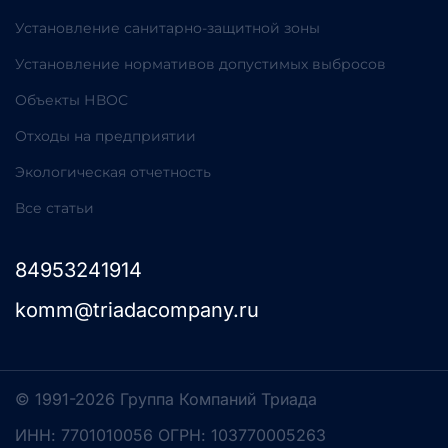
Установление санитарно-защитной зоны
Установление нормативов допустимых выбросов
Объекты НВОС
Отходы на предприятии
Экологическая отчетность
Все статьи
84953241914
komm@triadacompany.ru
© 1991-2026 Группа Компаний Триада
ИНН: 7701010056 ОГРН: 103770005263