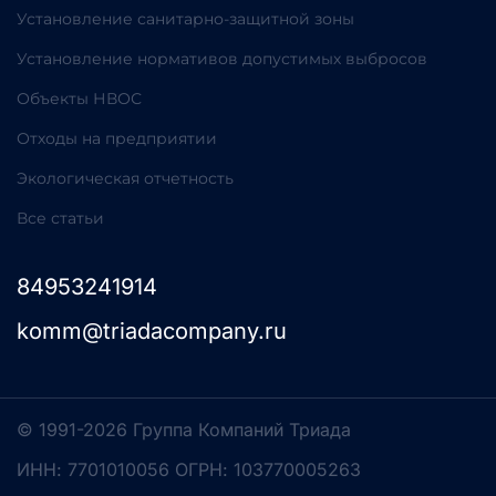
Установление санитарно-защитной зоны
Установление нормативов допустимых выбросов
Объекты НВОС
Отходы на предприятии
Экологическая отчетность
Все статьи
84953241914
komm@triadacompany.ru
© 1991-2026 Группа Компаний Триада
ИНН: 7701010056 ОГРН: 103770005263